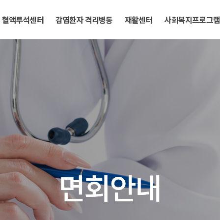
혈액투석센터
감염환자 격리병동
재활센터
사회복지프로그